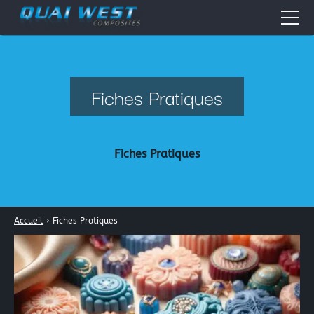
Accueil
Quai West
Fiches Pratiques
Nos métiers
Boutique en ligne
Fiches Pratiques
Résines époxydes
Actualités
Résines polyester
Fiches Pratiques
Résines acryliques
Accueil
›
Fiches Pratiques
Tissus pour la stratification: les fibres composites
Forum
Périphérique de vide
Contact
Galerie Photos
La peinture automobile