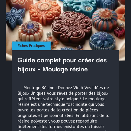
La peinture industrielle
La peinture nautique
La peinture en bombe
Résine Polyester ou résine Polyuréthane pour la Repro
Acryliques et Plâtres
Fiches Pratiques
Guide complet pour créer des
Le moulage silicone
bijoux – Moulage résine
Le moulage résine
Moulage Résine : Donnez Vie à Vos Idées de
Les colles structurales: Époxydes, Polyuréthanes, Méth
Bijoux Uniques Vous rêvez de porter des bijoux
qui reflètent votre style unique ? Le moulage
Les colles instantanées
résine est une technique fascinante qui vous
Les colles souples
ouvre les portes de la création de pièces
originales et personnalisées. En utilisant de la
résine polyester, vous pouvez reproduire
fidèlement des formes existantes ou laisser