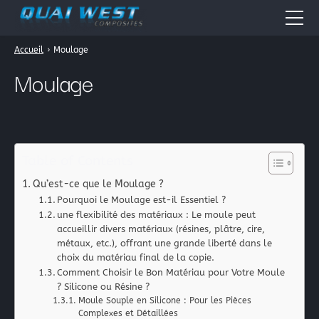
Accueil
›
Moulage
Accueil
Moulage
Quai West
Nos métiers
Boutique en ligne
Table of Contents
Résines époxydes
Actualités
Qu’est-ce que le Moulage ?
Résines polyester
Pourquoi le Moulage est-il Essentiel ?
Fiches Pratiques
Résines acryliques
une flexibilité des matériaux : Le moule peut
accueillir divers matériaux (résines, plâtre, cire,
Tissus pour la stratification: les fibres composites
Forum
métaux, etc.), offrant une grande liberté dans le
Périphérique de vide
choix du matériau final de la copie.
Contact
Comment Choisir le Bon Matériau pour Votre Moule
? Silicone ou Résine ?
Galerie Photos
La peinture automobile
Moule Souple en Silicone : Pour les Pièces
Complexes et Détaillées