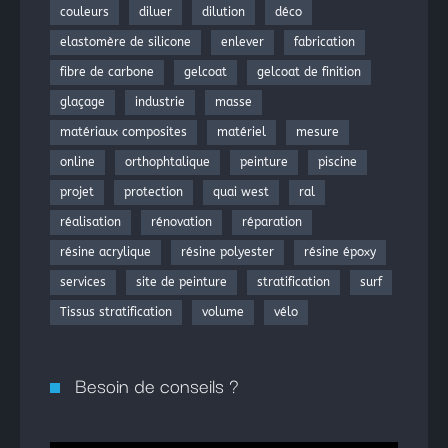
couleurs
diluer
dilution
déco
elastomère de silicone
enlever
fabrication
fibre de carbone
gelcoat
gelcoat de finition
glaçage
industrie
masse
matériaux composites
matériel
mesure
online
orthophtalique
peinture
piscine
projet
protection
quai west
ral
réalisation
rénovation
réparation
résine acrylique
résine polyester
résine époxy
services
site de peinture
stratification
surf
Tissus stratification
volume
vélo
Besoin de conseils ?