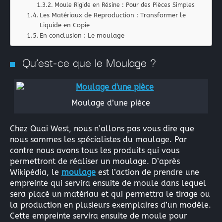
La peinture industrielle
Moule Rigide en Résine : Pour des Pièces Simples
Les Matériaux de Reproduction : Transformer le
La peinture nautique
Liquide en Copie
La peinture en bombe
En conclusion : Le moulage
Qu’est-ce que le Moulage ?
Résine Polyester ou résine Polyuréthane pour la Repro
Acryliques et Plâtres
Moulage d’une pièce
Le moulage silicone
Le moulage résine
Chez Quai West, nous n’allons pas vous dire que
nous sommes les spécialistes du moulage. Par
contre nous avons tous les produits qui vous
Les colles structurales: Époxydes, Polyuréthanes, Méth
permettront de réaliser un moulage. D’après
Les colles instantanées
Wikipédia, le
moulage
est l’action de prendre une
empreinte qui servira ensuite de moule dans lequel
Les colles souples
sera placé un matériau et qui permettra le tirage ou
la production en plusieurs exemplaires d’un modèle.
Cette empreinte servira ensuite de moule pour