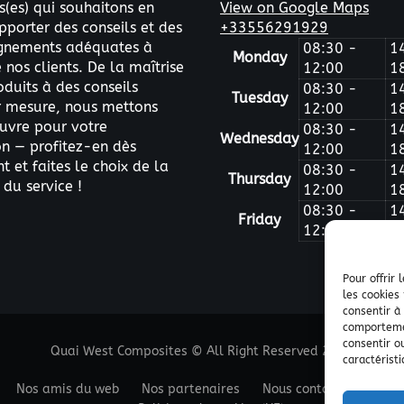
s(es) qui souhaitons en
View on Google Maps
pporter des conseils et des
+33556291929
nements adéquates à
08:30 -
1
Monday
nos clients. De la maîtrise
12:00
1
oduits à des conseils
08:30 -
1
Tuesday
ur mesure, nous mettons
12:00
1
uvre pour votre
08:30 -
1
Wednesday
on — profitez-en dès
12:00
1
 et faites le choix de la
08:30 -
1
Thursday
 du service !
12:00
1
08:30 -
1
Friday
12:00
1
Pour offrir
les cookies
consentir à
comportemen
consentir o
Quai West Composites © All Right Reserved 2025.
caractéristi
Nos amis du web
Nos partenaires
Nous contacter
Etab