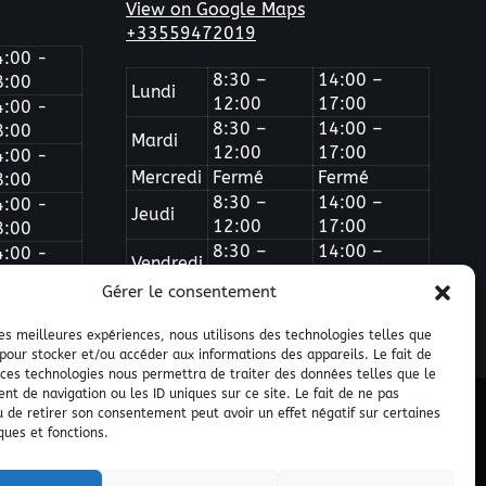
View on Google Maps
+33559472019
4:00 -
8:30 –
14:00 –
8:00
Lundi
12:00
17:00
4:00 -
8:30 –
14:00 –
8:00
Mardi
12:00
17:00
4:00 -
Mercredi
Fermé
Fermé
8:00
8:30 –
14:00 –
4:00 -
Jeudi
12:00
17:00
8:00
8:30 –
14:00 –
4:00 -
Vendredi
12:00
16:00
8:00
Gérer le consentement
 les meilleures expériences, nous utilisons des technologies telles que
 pour stocker et/ou accéder aux informations des appareils. Le fait de
 ces technologies nous permettra de traiter des données telles que le
t de navigation ou les ID uniques sur ce site. Le fait de ne pas
u de retirer son consentement peut avoir un effet négatif sur certaines
ques et fonctions.
lir un devis
Politique de confidentialité
Plan du site