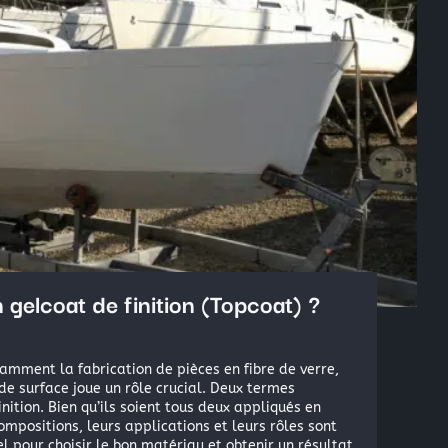
Résine Polyester ou résine Polyuréthane pour la Repr
Acryliques et Plâtres
Le moulage silicone
Le moulage résine
Les colles structurales: Époxydes, Polyuréthanes, Mét
Les colles instantanées
Les colles souples
 gelcoat de finition (Topcoat) ?
mment la fabrication de pièces en fibre de verre,
 de surface joue un rôle crucial. Deux termes
inition. Bien qu’ils soient tous deux appliqués en
compositions, leurs applications et leurs rôles sont
l pour choisir le bon matériau et obtenir un résultat