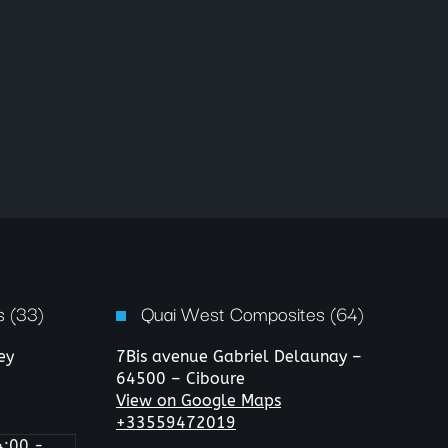
 (33)
Quai West Composites (64)
ey
7Bis avenue Gabriel Delaunay –
64500 – Ciboure
View on Google Maps
+33559472019
4:00 -