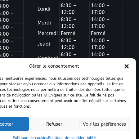
8:30 –
14:00 –
8:00
Lundi
12:00
17:00
4:00 -
8:30 –
14:00 –
8:00
Mardi
12:00
17:00
4:00 -
Mercredi
Fermé
Fermé
8:00
8:30 –
14:00 –
4:00 -
Jeudi
12:00
17:00
8:00
8:30 –
14:00 –
4:00 -
Vendredi
12:00
16:00
8:00
Gérer le consentement
 les meilleures expériences, nous utilisons des technologies telles que
 pour stocker et/ou accéder aux informations des appareils. Le fait de
 ces technologies nous permettra de traiter des données telles que le
t de navigation ou les ID uniques sur ce site. Le fait de ne pas
u de retirer son consentement peut avoir un effet négatif sur certaines
ques et fonctions.
lir un devis
Politique de confidentialité
Plan du site
cepter
Refuser
Voir les préférences
Politique de cookies
Politique de confidentialité