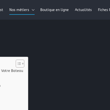
st
Nos métiers
Boutique en ligne
Actualités
Fiches 
Résines époxydes
Résines polyester
Résines acryliques
Tissus pour la stratification: les fibres composites
Périphérique de vide
 Votre Bateau
La peinture automobile
La peinture industrielle
n
La peinture nautique
La peinture en bombe