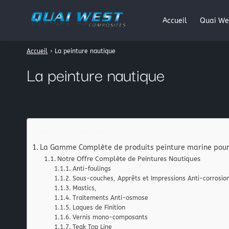
Accueil
Quai We
Accueil
›
La peinture nautique
Rechercher
La peinture nautique
:
Table of Contents
La Gamme Complète de produits peinture marine pour
Notre Offre Complète de Peintures Nautiques
Anti-foulings
Sous-couches, Apprêts et Impressions Anti-corrosio
Mastics,
Traitements Anti-osmose
Laques de Finition
Vernis mono-composants
Teak Top Line