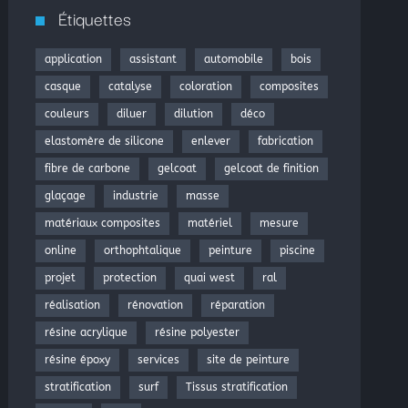
Étiquettes
application
assistant
automobile
bois
casque
catalyse
coloration
composites
couleurs
diluer
dilution
déco
elastomère de silicone
enlever
fabrication
fibre de carbone
gelcoat
gelcoat de finition
glaçage
industrie
masse
matériaux composites
matériel
mesure
online
orthophtalique
peinture
piscine
projet
protection
quai west
ral
réalisation
rénovation
réparation
résine acrylique
résine polyester
résine époxy
services
site de peinture
stratification
surf
Tissus stratification