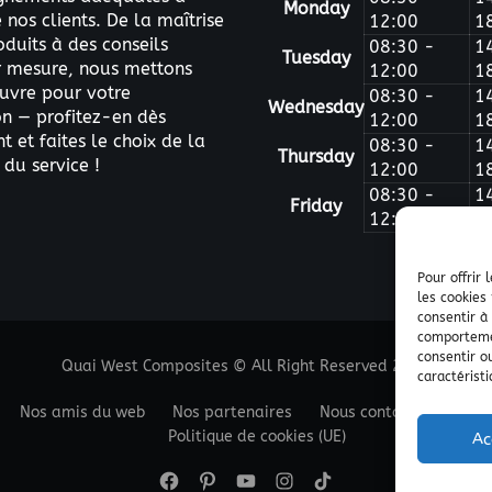
Monday
nos clients. De la maîtrise
12:00
1
oduits à des conseils
08:30 -
1
Tuesday
ur mesure, nous mettons
12:00
1
uvre pour votre
08:30 -
1
Wednesday
on — profitez-en dès
12:00
1
 et faites le choix de la
08:30 -
1
Thursday
 du service !
12:00
1
08:30 -
1
Friday
12:00
1
Pour offrir
les cookies
consentir à
comportemen
consentir o
Quai West Composites © All Right Reserved 2025.
caractéristi
Nos amis du web
Nos partenaires
Nous contacter
Etab
Politique de cookies (UE)
Ac
Facebook
Pinterest
Youtube
Instagram
Tik