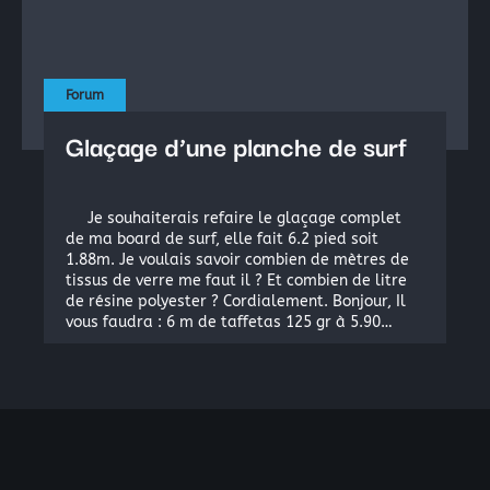
La peinture industrielle
La peinture nautique
La peinture en bombe
Forum
Glaçage d’une planche de surf
Résine Polyester ou résine Polyuréthane pour la Repro
Acryliques et Plâtres
Je souhaiterais refaire le glaçage complet
Le moulage silicone
de ma board de surf, elle fait 6.2 pied soit
1.88m. Je voulais savoir combien de mètres de
Le moulage résine
tissus de verre me faut il ? Et combien de litre
de résine polyester ? Cordialement. Bonjour, Il
vous faudra : 6 m de taffetas 125 gr à 5.90…
Les colles structurales: Époxydes, Polyuréthanes, Méth
Les colles instantanées
Les colles souples