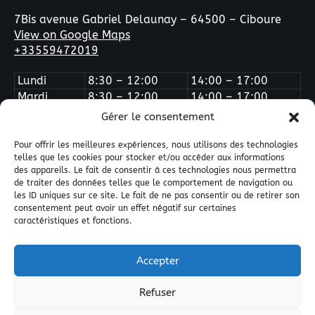
7Bis avenue Gabriel Delaunay – 64500 – Ciboure
View on Google Maps
+33559472019
Lundi
8:30 – 12:00
14:00 – 17:00
Mardi
8:30 – 12:00
14:00 – 17:00
Mercredi
Fermé
Fermé
Gérer le consentement
Jeudi
8:30 – 12:00
14:00 – 17:00
Vendredi
8:30 – 12:00
14:00 – 16:00
Pour offrir les meilleures expériences, nous utilisons des technologies
telles que les cookies pour stocker et/ou accéder aux informations
des appareils. Le fait de consentir à ces technologies nous permettra
de traiter des données telles que le comportement de navigation ou
les ID uniques sur ce site. Le fait de ne pas consentir ou de retirer son
consentement peut avoir un effet négatif sur certaines
caractéristiques et fonctions.
Quai West Composites © All Right Reserved 2025.
Accepter
Guide de référence des résines composites
Annuaires
Nos amis du web
Nos partenaires
Nous contacter
Refuser
Etablir un devis
Politique de confidentialité