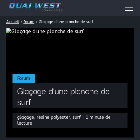
Accueil
›
Forum
›
Glaçage d’une planche de surf
Accueil
Quai West
Nos métiers
Boutique en ligne
Résines époxydes
Actualités
Forum
Résines polyester
Glaçage d’une planche de
Fiches Pratiques
Résines acryliques
surf
Tissus pour la stratification: les fibres composites
Forum
Périphérique de vide
Contact
glaçage, résine polyester, surf - 1 minute de
lecture
Galerie Photos
La peinture automobile