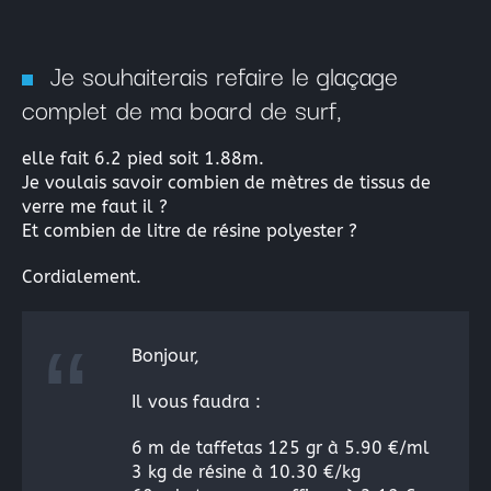
La peinture industrielle
La peinture nautique
Je souhaiterais refaire le glaçage
La peinture en bombe
complet de ma board de surf,
Résine Polyester ou résine Polyuréthane pour la Repro
elle fait 6.2 pied soit 1.88m.
Acryliques et Plâtres
Je voulais savoir combien de mètres de tissus de
verre me faut il ?
Et combien de litre de résine polyester ?
Le moulage silicone
Le moulage résine
Cordialement.
Les colles structurales: Époxydes, Polyuréthanes, Méth
Bonjour,
Les colles instantanées
Il vous faudra :
Les colles souples
6 m de taffetas 125 gr à 5.90 €/ml
3 kg de résine à 10.30 €/kg