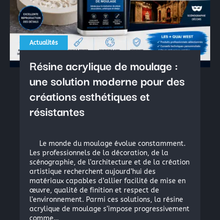
La peinture industrielle
La peinture nautique
La peinture en bombe
Actualités
Résine acrylique de moulage :
Résine Polyester ou résine Polyuréthane pour la Repro
une solution moderne pour des
Acryliques et Plâtres
créations esthétiques et
résistantes
Le moulage silicone
Le moulage résine
Le monde du moulage évolue constamment.
Les colles structurales: Époxydes, Polyuréthanes, Méth
Les professionnels de la décoration, de la
scénographie, de l’architecture et de la création
Les colles instantanées
artistique recherchent aujourd’hui des
matériaux capables d’allier facilité de mise en
Les colles souples
œuvre, qualité de finition et respect de
l’environnement. Parmi ces solutions, la résine
acrylique de moulage s’impose progressivement
comme…