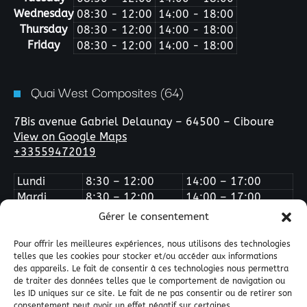
Wednesday
08:30 - 12:00
14:00 - 18:00
Thursday
08:30 - 12:00
14:00 - 18:00
Friday
08:30 - 12:00
14:00 - 18:00
Quai West Composites (64)
7Bis avenue Gabriel Delaunay – 64500 – Ciboure
View on Google Maps
+33559472019
Lundi
8:30 – 12:00
14:00 – 17:00
Mardi
8:30 – 12:00
14:00 – 17:00
Mercredi
Fermé
Fermé
Gérer le consentement
Jeudi
8:30 – 12:00
14:00 – 17:00
Vendredi
8:30 – 12:00
14:00 – 16:00
Pour offrir les meilleures expériences, nous utilisons des technologies
telles que les cookies pour stocker et/ou accéder aux informations
des appareils. Le fait de consentir à ces technologies nous permettra
de traiter des données telles que le comportement de navigation ou
les ID uniques sur ce site. Le fait de ne pas consentir ou de retirer son
consentement peut avoir un effet négatif sur certaines