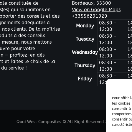
le constituée de
Bordeaux,
33300
s(es) qui souhaitons en
View on Google Maps
pporter des conseils et des
+33556291929
nements adéquates à
08:30 -
1
Monday
nos clients. De la maîtrise
12:00
1
oduits à des conseils
08:30 -
1
Tuesday
ur mesure, nous mettons
12:00
1
uvre pour votre
08:30 -
1
Wednesday
on — profitez-en dès
12:00
1
 et faites le choix de la
08:30 -
1
Thursday
 du service !
12:00
1
08:30 -
1
Friday
12:00
1
Pour offrir
les cookies
consentir à
comportemen
consentir o
Quai West Composites © All Right Reserved 2025.
caractéristi