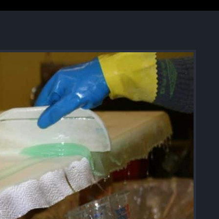
Résine Polyester ou résine Polyuréthane pour la Repr
Acryliques et Plâtres
Le moulage silicone
Le moulage résine
Les colles structurales: Époxydes, Polyuréthanes, Mét
Les colles instantanées
Les colles souples