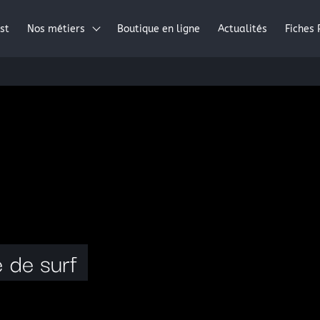
st
Nos métiers
Boutique en ligne
Actualités
Fiches 
Résines époxydes
Résines polyester
Résines acryliques
Tissus pour la stratification: les fibres composites
Périphérique de vide
La peinture automobile
La peinture industrielle
 de surf
La peinture nautique
La peinture en bombe