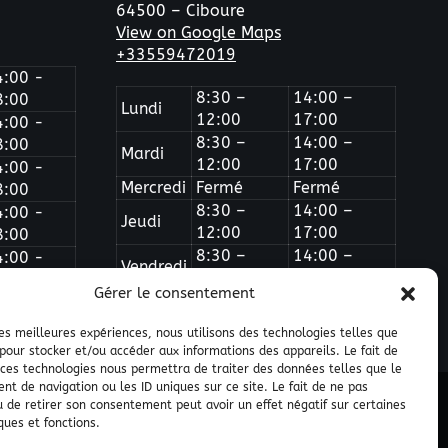
64500 – Ciboure
View on Google Maps
+33559472019
4:00 -
8:30 –
14:00 –
8:00
Lundi
12:00
17:00
4:00 -
8:30 –
14:00 –
8:00
Mardi
12:00
17:00
4:00 -
Mercredi
Fermé
Fermé
8:00
8:30 –
14:00 –
4:00 -
Jeudi
12:00
17:00
8:00
8:30 –
14:00 –
4:00 -
Vendredi
12:00
16:00
8:00
Gérer le consentement
 les meilleures expériences, nous utilisons des technologies telles que
 pour stocker et/ou accéder aux informations des appareils. Le fait de
 ces technologies nous permettra de traiter des données telles que le
t de navigation ou les ID uniques sur ce site. Le fait de ne pas
u de retirer son consentement peut avoir un effet négatif sur certaines
ques et fonctions.