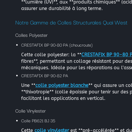
**lumière (UV)**, aux **produits chimiques** (aci
assurer une durabilité à long terme.
Notre Gamme de Colles Structurales Quai West
Colles Polyester
CRESTAFIX BP 90-80 PA (choucroute)
Cette colle polyester: la **
CRESTAFIX BP 90-80 PA
fibres**, permettant un collage résistant pour des
mécaniques. Idéale pour les réparations ou l’as
CRESTAFIX BP 90-82 PA
Une **
colle polyester blanche
** qui assure un co
**thixotropie** (colle épaissie pour tenir sur des 
facilitant les applications en vertical.
Colle Vinylester
Colle PB621 BJ 35
Cette
colle vinylester
est **pré-accélérée** et du