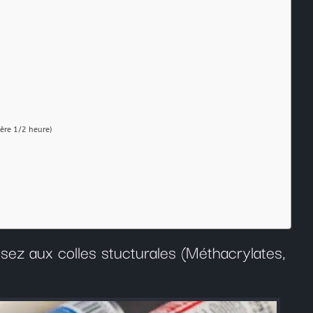
Résine Polyester ou résine Polyuréthane pour la Repr
Acryliques et Plâtres
Le moulage silicone
Le moulage résine
ère 1/2 heure)
Les colles structurales: Époxydes, Polyuréthanes, Mét
Les colles instantanées
Les colles souples
z aux colles stucturales (Méthacrylates,