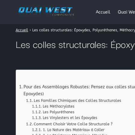
Accueil
Quai We
Accueil
›
Les colles structurales: Époxydes, Polyuréthanes, Méthacry
Rechercher
Les colles structurales: Époxy
:
Table of Contents
Pour des Assemblages Robustes: Pensez aux colles stuc
Epoxydes)
Les Familles Chimiques des Colles Structurales
Les Méthacrylates
Les Polyuréthanes
Les Vinylesters et les Époxydes
Comment Choisir Votre Colle Structurale ?
1. La Nature des Matériaux à Coller