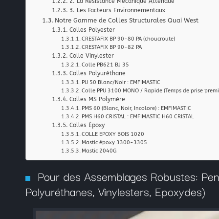
2. La Résistance Mécanique Attendue
3. Les Facteurs Environnementaux
Notre Gamme de Colles Structurales Quai West
Colles Polyester
CRESTAFIX BP 90-80 PA (choucroute)
CRESTAFIX BP 90-82 PA
Colle Vinylester
Colle PB621 BJ 35
Colles Polyuréthane
PU 50 Blanc/Noir : EMFIMASTIC
Colle PPU 3100 MONO / Rapide (Temps de prise premi
Colles MS Polymère
PMS 60 (Blanc, Noir, Incolore) : EMFIMASTIC
PMS H60 CRISTAL : EMFIMASTIC H60 CRISTAL
Colles Époxy
COLLE EPOXY BOIS 1020
Mastic époxy 3300-3305
Mastic 2040G
Pour des Assemblages Robustes: Pense
Polyuréthanes, Vinylesters, Epoxydes)