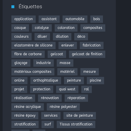
Étiquettes
application
assistant
automobile
bois
casque
catalyse
coloration
composites
couleurs
diluer
dilution
déco
elastomère de silicone
enlever
fabrication
fibre de carbone
gelcoat
gelcoat de finition
glaçage
industrie
masse
matériaux composites
matériel
mesure
online
orthophtalique
peinture
piscine
projet
protection
quai west
ral
réalisation
rénovation
réparation
résine acrylique
résine polyester
résine époxy
services
site de peinture
stratification
surf
Tissus stratification