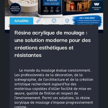
La peinture industrielle
La peinture nautique
La peinture en bombe
Actualités
Résine acrylique de moulage :
Résine Polyester ou résine Polyuréthane pour la Repro
une solution moderne pour des
Acryliques et Plâtres
créations esthétiques et
résistantes
Le moulage silicone
Le moulage résine
Le monde du moulage évolue constamment.
Les colles structurales: Époxydes, Polyuréthanes, Méth
Les professionnels de la décoration, de la
scénographie, de l’architecture et de la création
Les colles instantanées
artistique recherchent aujourd’hui des
matériaux capables d’allier facilité de mise en
Les colles souples
œuvre, qualité de finition et respect de
l’environnement. Parmi ces solutions, la résine
acrylique de moulage s’impose progressivement
comme…