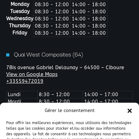
Monday
08:30 - 12:00
14:00 - 18:00
Tuesday
08:30 - 12:00
14:00 - 18:00
Wednesday
08:30 - 12:00
14:00 - 18:00
Thursday
08:30 - 12:00
14:00 - 18:00
Friday
08:30 - 12:00
14:00 - 18:00
Quai West Composites (64)
7Bis avenue Gabriel Delaunay – 64500 – Ciboure
View on Google Maps
+33559472019
Lundi
8:30 – 12:00
14:00 – 17:00
Mardi
8:30 – 12:00
14:00 – 17:00
Mercredi
Fermé
Fermé
Gérer le consentement
Jeudi
8:30 – 12:00
14:00 – 17:00
Vendredi
8:30 – 12:00
14:00 – 16:00
Pour offrir les meilleures expériences, nous utilisons des technologies
telles que les cookies pour stocker et/ou accéder aux informations
des appareils. Le fait de consentir à ces technologies nous permettra