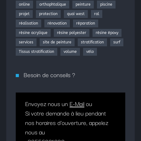
online
orthophtalique
peinture
piscine
projet
protection
quai west
ral
réalisation
rénovation
réparation
résine acrylique
résine polyester
résine époxy
services
site de peinture
stratification
surf
Tissus stratification
volume
vélo
Besoin de conseils ?
Envoyez nous un
E-Mail
ou
Si votre demande à lieu pendant
nos horaires d'ouverture, appelez
nous au