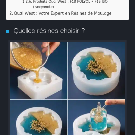
La peinture industrielle
Produits Quai West : F18 POLYOL + F18 ISO
(Isocyanate)
La peinture nautique
Quai West : Votre Expert en Résines de Moulage
La peinture en bombe
Quelles résines choisir ?
Résine Polyester ou résine Polyuréthane pour la Repro
Acryliques et Plâtres
Le moulage silicone
Le moulage résine
Les colles structurales: Époxydes, Polyuréthanes, Méth
Les colles instantanées
Les colles souples