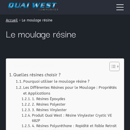
Accueil
›
Le moulage résine
Accueil
Le moulage résine
Quai West
Nos métiers
Boutique en ligne
Table of Contents
Résines époxydes
Actualités
Quelles résines choisir ?
Résines polyester
Pourquoi utiliser le moulage résine ?
Fiches Pratiques
Résines acryliques
Les Différentes Résines pour le Moulage : Propriétés
et Applications
Tissus pour la stratification: les fibres composites
Forum
1. Résines Époxydes
Périphérique de vide
2. Résines Polyester
Contact
3. Résines Vinylester
Produit Quai West : Résine Vinylester Crystic VE
Galerie Photos
682P
La peinture automobile
4. Résines Polyuréthane : Rapidité et Faible Retrait