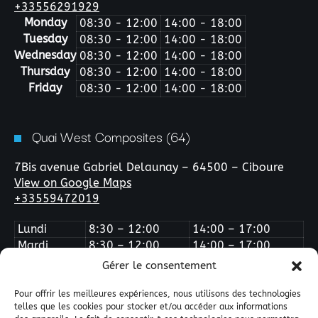
+33556291929
Monday
08:30 - 12:00
14:00 - 18:00
Tuesday
08:30 - 12:00
14:00 - 18:00
Wednesday
08:30 - 12:00
14:00 - 18:00
Thursday
08:30 - 12:00
14:00 - 18:00
Friday
08:30 - 12:00
14:00 - 18:00
Quai West Composites (64)
7Bis avenue Gabriel Delaunay – 64500 – Ciboure
View on Google Maps
+33559472019
Lundi
8:30 – 12:00
14:00 – 17:00
Mardi
8:30 – 12:00
14:00 – 17:00
Mercredi
Fermé
Fermé
Gérer le consentement
Jeudi
8:30 – 12:00
14:00 – 17:00
Vendredi
8:30 – 12:00
14:00 – 16:00
Pour offrir les meilleures expériences, nous utilisons des technologies
telles que les cookies pour stocker et/ou accéder aux informations