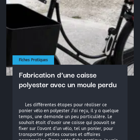
La peinture industrielle
La peinture nautique
La peinture en bombe
Résine Polyester ou résine Polyuréthane pour la Repro
Acryliques et Plâtres
Fiches Pratiques
Le moulage silicone
Fabrication d’une caisse
Le moulage résine
polyester avec un moule perdu
Les colles structurales: Époxydes, Polyuréthanes, Méth
Les différentes étapes pour réaliser ce
Les colles instantanées
panier vélo en polyester J’ai reçu, il y a quelque
Les colles souples
temps, une demande un peu particulière. Le
souhait était d’avoir une caisse qui pouvait se
fixer sur l’avant d’un vélo, tel un panier, pour
transporter petites courses et affaires