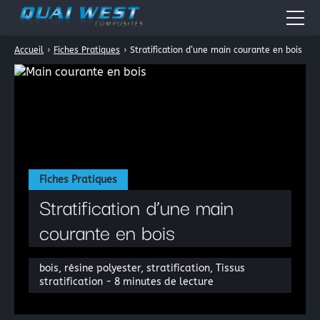
Accueil
›
Fiches Pratiques
›
Stratification d’une main courante en bois
Accueil
Quai West
Nos métiers
Boutique en ligne
Résines époxydes
Actualités
Fiches Pratiques
Résines polyester
Stratification d’une main
Fiches Pratiques
Résines acryliques
courante en bois
Tissus pour la stratification: les fibres composites
Forum
Périphérique de vide
Contact
bois, résine polyester, stratification, Tissus
stratification - 8 minutes de lecture
Galerie Photos
La peinture automobile