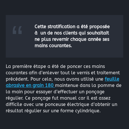
La peinture industrielle
La peinture nautique
La peinture en bombe
Cette stratification a été proposée
à un de nos clients qui souhaitait
Résine Polyester ou résine Polyuréthane pour la Repro
ne plus revernir chaque année ses
Acryliques et Plâtres
mains courantes.
Le moulage silicone
La première étape a été de poncer ces mains
Le moulage résine
courantes afin d’enlever tout le vernis et traitement
précédent. Pour cela, nous avons utilisé une
feuille
abrasive en grain 180
maintenue dans la pomme de
Les colles structurales: Époxydes, Polyuréthanes, Méth
la main pour essayer d’effectuer un ponçage
régulier. Ce ponçage fut manuel car il est assez
Les colles instantanées
difficile avec une ponceuse électrique d’obtenir un
Les colles souples
résultat régulier sur une forme cylindrique.