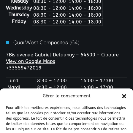
Tuesday
08:30 - 12:00
14:00 - 18:00
Wednesday
08:30 - 12:00
14:00 - 18:00
Thursday
08:30 - 12:00
14:00 - 18:00
Friday
08:30 - 12:00
14:00 - 18:00
Quai West Composites (64)
7Bis avenue Gabriel Delaunay – 64500 – Ciboure
View on Google Maps
+33559472019
Lundi
8:30 – 12:00
14:00 – 17:00
Mardi
8:30 – 12:00
14:00 – 17:00
Mercredi
Fermé
Fermé
Gérer le consentement
Jeudi
8:30 – 12:00
14:00 – 17:00
Vendredi
8:30 – 12:00
14:00 – 16:00
Pour offrir les meilleures expériences, nous utilisons des technologies
telles que les cookies pour stocker et/ou accéder aux informations
des appareils. Le fait de consentir à ces technologies nous permettra
de traiter des données telles que le comportement de navigation ou
les ID uniques sur ce site. Le fait de ne pas consentir ou de retirer son