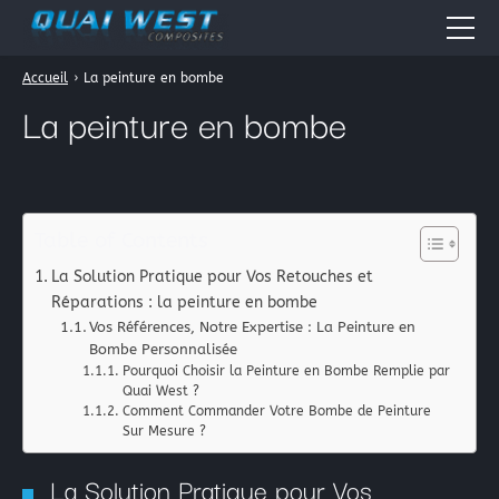
Accueil
›
La peinture en bombe
Accueil
La peinture en bombe
Quai West
Nos métiers
Boutique en ligne
Table of Contents
Résines époxydes
Actualités
La Solution Pratique pour Vos Retouches et
Résines polyester
Réparations : la peinture en bombe
Fiches Pratiques
Vos Références, Notre Expertise : La Peinture en
Résines acryliques
Bombe Personnalisée
Tissus pour la stratification: les fibres composites
Forum
Pourquoi Choisir la Peinture en Bombe Remplie par
Quai West ?
Périphérique de vide
Comment Commander Votre Bombe de Peinture
Contact
Sur Mesure ?
Galerie Photos
La peinture automobile
La Solution Pratique pour Vos