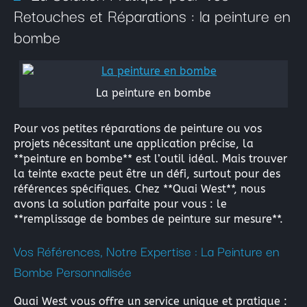
La peinture industrielle
Retouches et Réparations : la peinture en
La peinture nautique
bombe
La peinture en bombe
Résine Polyester ou résine Polyuréthane pour la Repro
La peinture en bombe
Acryliques et Plâtres
Pour vos petites réparations de peinture ou vos
projets nécessitant une application précise, la
Le moulage silicone
**peinture en bombe** est l’outil idéal. Mais trouver
Le moulage résine
la teinte exacte peut être un défi, surtout pour des
références spécifiques. Chez **Quai West**, nous
avons la solution parfaite pour vous : le
Les colles structurales: Époxydes, Polyuréthanes, Méth
**remplissage de bombes de peinture sur mesure**.
Les colles instantanées
Vos Références, Notre Expertise : La Peinture en
Les colles souples
Bombe Personnalisée
Quai West vous offre un service unique et pratique :