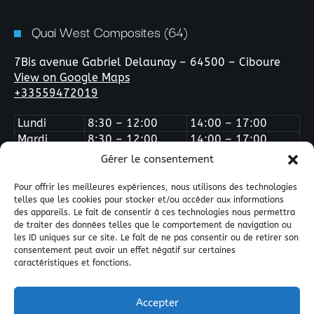
Quai West Composites (64)
7Bis avenue Gabriel Delaunay – 64500 – Ciboure
View on Google Maps
+33559472019
Lundi
8:30 – 12:00
14:00 – 17:00
Mardi
8:30 – 12:00
14:00 – 17:00
Mercredi
Fermé
Fermé
Gérer le consentement
Jeudi
8:30 – 12:00
14:00 – 17:00
Vendredi
8:30 – 12:00
14:00 – 16:00
Pour offrir les meilleures expériences, nous utilisons des technologies
telles que les cookies pour stocker et/ou accéder aux informations
des appareils. Le fait de consentir à ces technologies nous permettra
de traiter des données telles que le comportement de navigation ou
les ID uniques sur ce site. Le fait de ne pas consentir ou de retirer son
consentement peut avoir un effet négatif sur certaines
caractéristiques et fonctions.
Quai West Composites © All Right Reserved 2025.
Accepter
Guide de référence des résines composites
Annuaires