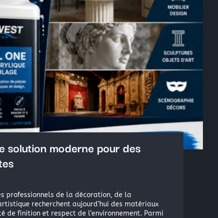
Résine Polyester ou résine Polyuréthane pour la Repr
Acryliques et Plâtres
Le moulage silicone
Le moulage résine
Les colles structurales: Époxydes, Polyuréthanes, Mét
Les colles instantanées
Les colles souples
ne solution moderne pour des
tes
professionnels de la décoration, de la
 artistique recherchent aujourd’hui des matériaux
té de finition et respect de l’environnement. Parmi