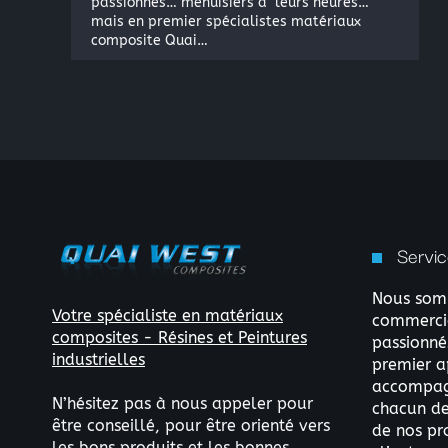
passionnés… menuisiers à leurs heures…
mais en premier spécialistes matériaux
composite Quai…
Servic
Nous somm
Votre spécialiste en matériaux
commercia
composites - Résines et Peintures
passionné
industrielles
premier a
accompag
N’hésitez pas à nous appeler pour
chacun de 
être conseillé, pour être orienté vers
de nos pr
les bons produits et les bonnes