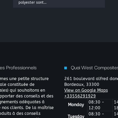
polyester sont…
es Professionnels
Quai West Composites
es une petite structure
261 boulevard alfred dan
le constituée de
Bordeaux,
33300
s(es) qui souhaitons en
View on Google Maps
pporter des conseils et des
+33556291929
nements adéquates à
08:30 -
1
Monday
nos clients. De la maîtrise
12:00
1
oduits à des conseils
08:30 -
1
Tuesday