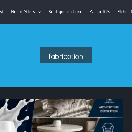
st
Nos métiers
Boutique en ligne
Actualités
Fiches 
Résines époxydes
Résines polyester
fabrication
Résines acryliques
Tissus pour la stratification: les fibres composites
Périphérique de vide
La peinture automobile
La peinture industrielle
La peinture nautique
La peinture en bombe