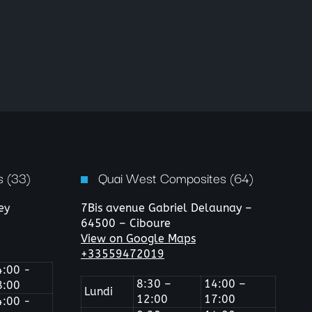
 (33)
Quai West Composites (64)
ey
7Bis avenue Gabriel Delaunay –
64500 – Ciboure
View on Google Maps
+33559472019
4:00 -
8:30 –
14:00 –
8:00
Lundi
12:00
17:00
4:00 -