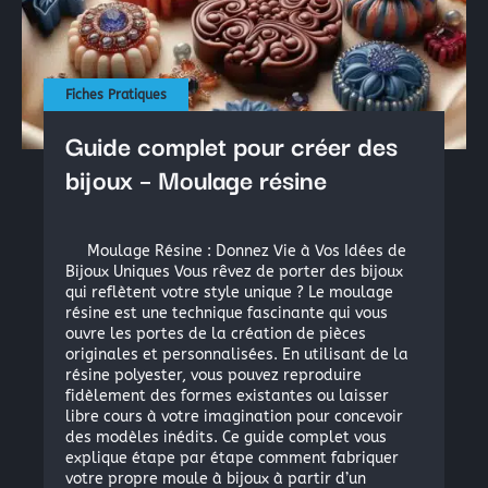
La peinture industrielle
La peinture nautique
La peinture en bombe
Fiches Pratiques
Guide complet pour créer des
Résine Polyester ou résine Polyuréthane pour la Repro
bijoux – Moulage résine
Acryliques et Plâtres
Le moulage silicone
Moulage Résine : Donnez Vie à Vos Idées de
Le moulage résine
Bijoux Uniques Vous rêvez de porter des bijoux
qui reflètent votre style unique ? Le moulage
résine est une technique fascinante qui vous
ouvre les portes de la création de pièces
Les colles structurales: Époxydes, Polyuréthanes, Méth
originales et personnalisées. En utilisant de la
Les colles instantanées
résine polyester, vous pouvez reproduire
fidèlement des formes existantes ou laisser
Les colles souples
libre cours à votre imagination pour concevoir
des modèles inédits. Ce guide complet vous
explique étape par étape comment fabriquer
votre propre moule à bijoux à partir d’un