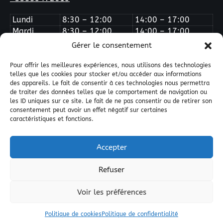
Lundi
8:30 – 12:00
14:00 – 17:00
Mardi
8:30 – 12:00
14:00 – 17:00
Mercredi
Fermé
Fermé
Gérer le consentement
Jeudi
8:30 – 12:00
14:00 – 17:00
Vendredi
8:30 – 12:00
14:00 – 16:00
Pour offrir les meilleures expériences, nous utilisons des technologies
telles que les cookies pour stocker et/ou accéder aux informations
des appareils. Le fait de consentir à ces technologies nous permettra
de traiter des données telles que le comportement de navigation ou
les ID uniques sur ce site. Le fait de ne pas consentir ou de retirer son
consentement peut avoir un effet négatif sur certaines
caractéristiques et fonctions.
Quai West Composites © All Right Reserved 2025.
Accepter
Guide de référence des résines composites
Annuaires
Nos amis du web
Nos partenaires
Nous contacter
Refuser
Etablir un devis
Politique de confidentialité
Plan du site
Politique de cookies (UE)
Voir les préférences
Facebook
Pinterest
Youtube
Instagram
Tik
Politique de cookies
Politique de confidentialité
Tok