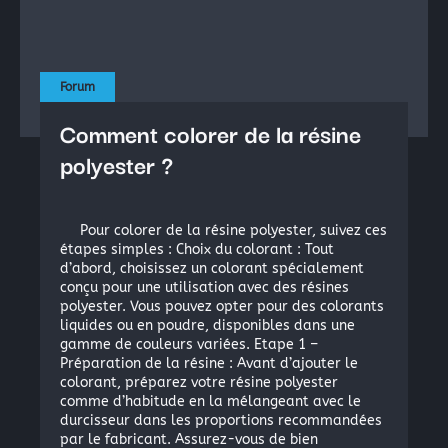
La peinture industrielle
La peinture nautique
La peinture en bombe
Forum
Comment colorer de la résine
Résine Polyester ou résine Polyuréthane pour la Repro
polyester ?
Acryliques et Plâtres
Le moulage silicone
Pour colorer de la résine polyester, suivez ces
Le moulage résine
étapes simples : Choix du colorant : Tout
d’abord, choisissez un colorant spécialement
conçu pour une utilisation avec des résines
polyester. Vous pouvez opter pour des colorants
Les colles structurales: Époxydes, Polyuréthanes, Méth
liquides ou en poudre, disponibles dans une
Les colles instantanées
gamme de couleurs variées. Etape 1 –
Préparation de la résine : Avant d’ajouter le
Les colles souples
colorant, préparez votre résine polyester
comme d’habitude en la mélangeant avec le
durcisseur dans les proportions recommandées
par le fabricant. Assurez-vous de bien