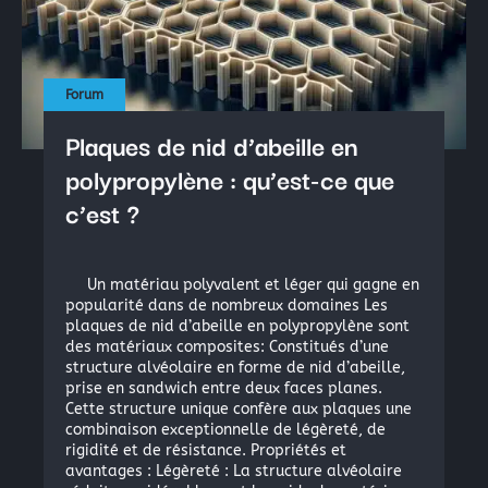
La peinture industrielle
La peinture nautique
La peinture en bombe
Forum
Plaques de nid d’abeille en
Résine Polyester ou résine Polyuréthane pour la Repro
polypropylène : qu’est-ce que
Acryliques et Plâtres
c’est ?
Le moulage silicone
Le moulage résine
Un matériau polyvalent et léger qui gagne en
popularité dans de nombreux domaines Les
plaques de nid d’abeille en polypropylène sont
Les colles structurales: Époxydes, Polyuréthanes, Méth
des matériaux composites: Constitués d’une
structure alvéolaire en forme de nid d’abeille,
Les colles instantanées
prise en sandwich entre deux faces planes.
Les colles souples
Cette structure unique confère aux plaques une
combinaison exceptionnelle de légèreté, de
rigidité et de résistance. Propriétés et
avantages : Légèreté : La structure alvéolaire