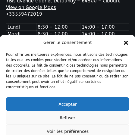
7Bis avenue Gabriel Delaunay – 64500 – Ciboure
View on Google Maps
+33559472019
Lundi
8:30 – 12:00
14:00 – 17:00
Mardi
8:30 – 12:00
14:00 – 17:00
Mercredi
Fermé
Fermé
Gérer le consentement
Jeudi
8:30 – 12:00
14:00 – 17:00
Vendredi
8:30 – 12:00
14:00 – 16:00
Pour offrir les meilleures expériences, nous utilisons des technologies
telles que les cookies pour stocker et/ou accéder aux informations
des appareils. Le fait de consentir à ces technologies nous permettra
de traiter des données telles que le comportement de navigation ou
les ID uniques sur ce site. Le fait de ne pas consentir ou de retirer son
consentement peut avoir un effet négatif sur certaines
caractéristiques et fonctions.
Quai West Composites © All Right Reserved 2025.
Accepter
Guide de référence des résines composites
Annuaires
Nos amis du web
Nos partenaires
Nous contacter
Refuser
Etablir un devis
Politique de confidentialité
Plan du site
Politique de cookies (UE)
Voir les préférences