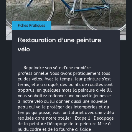
La peinture industrielle
La peinture nautique
La peinture en bombe
Fiches Pratiques
Restauration d’une peinture
Résine Polyester ou résine Polyuréthane pour la Repro
vélo
Acryliques et Plâtres
Le moulage silicone
Repeindre son vélo d’une manière
Le moulage résine
professionnelle Nous avons pratiquement tous
eu des vélos. Avec le temps, leur peinture s’est
ternis, elle a craqué, des points de rouilles sont
apparus, en quelques mots la peinture a vieilli.
Les colles structurales: Époxydes, Polyuréthanes, Méth
Vous souhaitez redonner une nouvelle jeunesse
Les colles instantanées
à notre vélo ou lui donner aussi une nouvelle
peau qui va le protéger des intempéries et du
Les colles souples
temps qui passe, voici un tutoriel avec une vidéo
réalisée dans notre atelier : Etape 1 : Décapage
de la peinture Décapage de la peinture Mise à
nu du cadre et de la fourche à l’aide